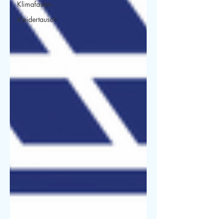
Klimafasten
Kleidertausch