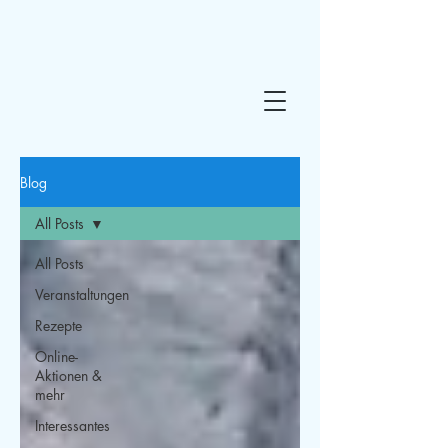
Blog
All Posts
All Posts
Veranstaltungen
Rezepte
Online-
Aktionen &
mehr
Interessantes