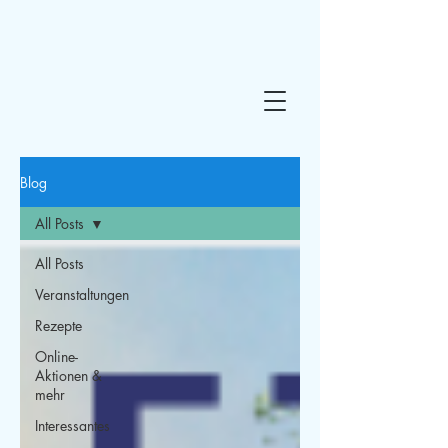
Blog
All Posts
All Posts
Veranstaltungen
Rezepte
Online-
Aktionen &
mehr
Interessantes