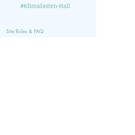
#Klimafasten-Hall
Site Rules & FAQ
Du möchtest über klimarelevante Veranstaltungen
informiert werden? Dann abonniere einfach
unseren Newsletter (1x pro Monat)
Subscribe Now