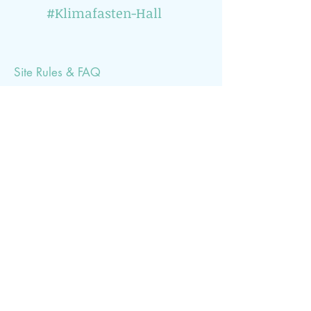
#Klimafasten-Hall
Site Rules & FAQ
Du möchtest über klimarelevante Veranstaltungen
informiert werden? Dann abonniere einfach
unseren Newsletter (1x pro Monat)
Subscribe Now