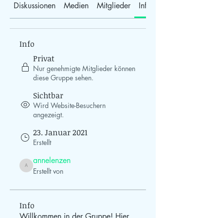
Diskussionen
Medien
Mitglieder
Info
Info
Privat
Nur genehmigte Mitglieder können
diese Gruppe sehen.
Sichtbar
Wird Website-Besuchern
angezeigt.
23. Januar 2021
Erstellt
annelenzen
annelenzen
Erstellt von
Info
Willkommen in der Gruppe! Hier 