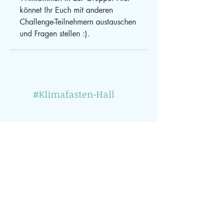
könnet Ihr Euch mit anderen 
Challenge-Teilnehmern austauschen 
und Fragen stellen :).
#Klimafasten-Hall
Site Rules & FAQ
Du möchtest über klimarelevante Veranstaltungen
informiert werden? Dann abonniere einfach
unseren Newsletter (1x pro Monat)