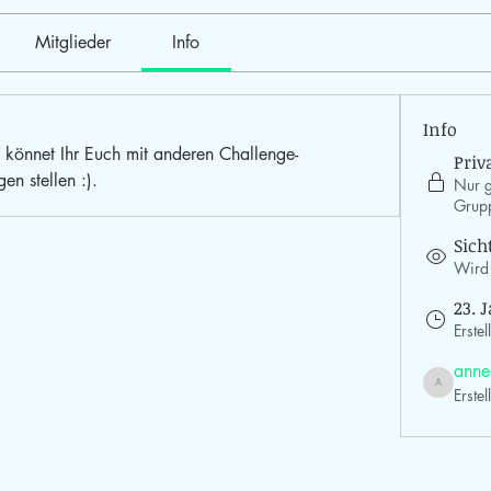
Mitglieder
Info
Info
könnet Ihr Euch mit anderen Challenge-
Priv
en stellen :).
Nur g
Grupp
Sich
Wird 
23. 
Erstell
anne
Erstel
annelenzen