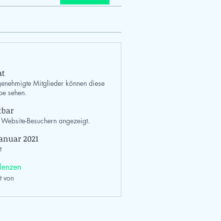
at
enehmigte Mitglieder können diese
e sehen.
tbar
Website-Besuchern angezeigt.
Januar 2021
t
lenzen
lt von