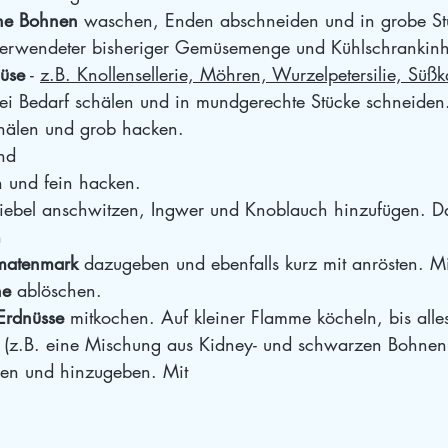
ne Bohnen
 waschen, Enden abschneiden und in grobe St
verwendeter bisheriger Gemüsemenge und Kühlschrankinh
üse
 - 
z.B. Knollensellerie, Möhren, Wurzelpetersilie, Süßka
ei Bedarf schälen und in mundgerechte Stücke schneiden
hälen und grob hacken.
nd
n und fein hacken.
wiebel anschwitzen, Ingwer und Knoblauch hinzufügen. D
h
matenmark
 dazugeben und ebenfalls kurz mit anrösten. Mi
he
 ablöschen. 
Erdnüsse
 mitkochen. Auf kleiner Flamme köcheln, bis alles 
 (z.B. eine Mischung aus Kidney- und schwarzen Bohnen
ßen und hinzugeben. Mit