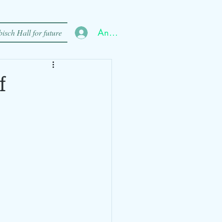
Anmelden
isch Hall for future
f