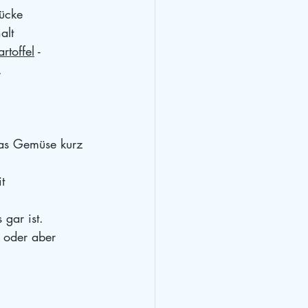
ücke 
alt
rtoffel
 - 
.
as Gemüse kurz 
t
gar ist. 
 oder aber 