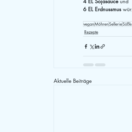
4 EL Sojasauce
 und
6 EL Erdnussmus
 wür
vegan
Möhren
Sellerie
Süßka
Rezepte
Aktuelle Beiträge