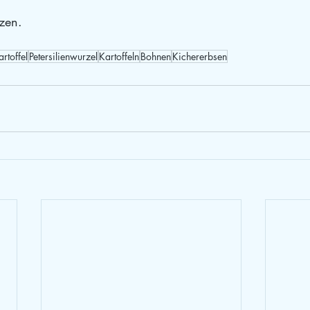
zen. 
rtoffel
Petersilienwurzel
Kartoffeln
Bohnen
Kichererbsen