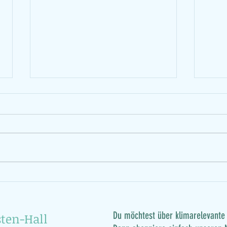
Plät
Termine der
Nachhaltigkeitsstände 2026
Du möchtest über klimarelevante 
ten-Hall