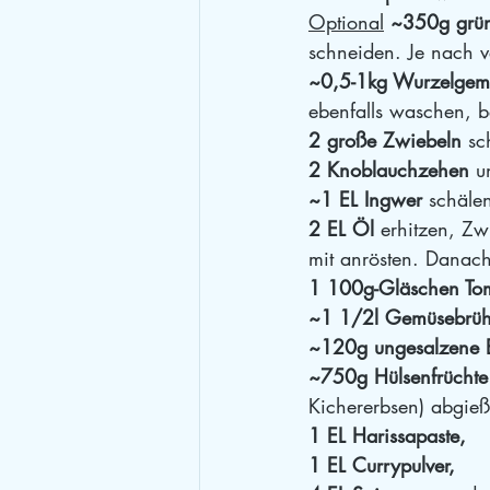
Optional
 ~350g grü
schneiden. Je nach 
~0,5-1kg Wurzelgem
ebenfalls waschen, b
2 große Zwiebeln
 sc
2 Knoblauchzehen
 u
~1 EL Ingwer
 schäle
2 EL Öl 
erhitzen, Z
mit anrösten. Danac
1 100g-Gläschen To
~1 1/2l Gemüsebrü
~120g ungesalzene 
~750g Hülsenfrüchte
Kichererbsen) abgie
1 EL Harissapaste,
1 EL Currypulver,