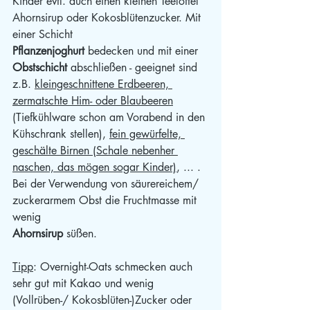
Kinder evtl. auch einen kleinen Teelöffel 
Ahornsirup oder Kokosblütenzucker. Mit 
einer Schicht
Pflanzenjoghurt 
bedecken und mit einer
Obstschicht 
abschließen - geeignet sind 
z.B. 
kleingeschnittene Erdbeeren, 
zermatschte Him- oder Blaubeeren
(Tiefkühlware schon am Vorabend in den 
Kühschrank stellen), 
fein gewürfelte, 
geschälte Birnen (Schale nebenher 
naschen, das mögen sogar Kinder)
, ... . 
Bei der Verwendung von säurereichem/ 
zuckerarmem Obst die Fruchtmasse mit 
wenig
Ahornsirup 
süßen.
Tipp
: Overnight-Oats schmecken auch 
sehr gut mit Kakao und wenig 
(Vollrüben-/ Kokosblüten-)Zucker oder 