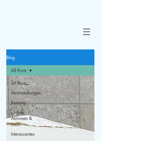
Blog
All Posts
All Posts
Veranstaltungen
Rezepte
Online-
Aktionen &
mehr
Interessantes