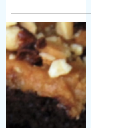
Rosinen, die vegans und das
Klimanetzwerk den ersten
Nachhaltigkeitsstand 2026 zum Thema
"Klimahebel des Alltags - Schwerpunkt
Ernährung & Wohnen" organisiert. Wir
haben uns sehr über die vielen
interessanten Gespräche gefreut! Alle
Rezepte zu den süßen und herzhaften
Angeboten des vegans-Standes gibt es
auf der Homepage der vegans:
https://www.vegans4future-
hall.de/post/rezepte-vom-
nachhaltigkeitsstand .