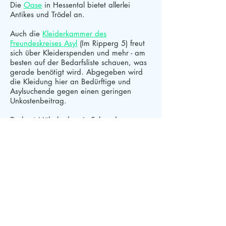
Die
Oase
in Hessental bietet allerlei
Antikes und Trödel an.
Auch die
Kleiderkammer des
Freundeskreises Asyl
(Im Ripperg 5) freut
sich über Kleiderspenden und mehr - am
besten auf der Bedarfsliste schauen, was
gerade benötigt wird. Abgegeben wird
die Kleidung hier an Bedürftige und
Asylsuchende gegen einen geringen
Unkostenbeitrag.
Du hast Möbel oder ein Fahrrad zu
verschenken? Über die
Möbelbörse des
Freundeskreises Asyl
und die
Fahrradwerkstatt
finden Möbelsuchende
und Möbelspender zusammen :).
Und was ist mit dem
Wirtschaftswachstum?
Als unser heutiges Wirtschaftssystem